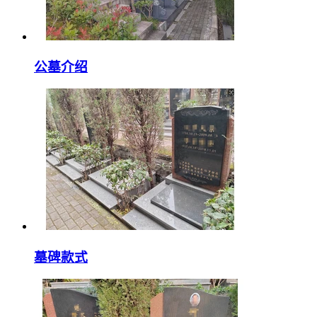
公墓介绍
墓碑款式